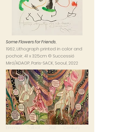
Some Flowers for Friends
,
1962,
Lithograph printed in color and
pochoir, 41 x 32.5cm
© Successió
Miró/ADAGP, Paris-SACK, Seoul, 2022
E
mma Talbot, 21st Century